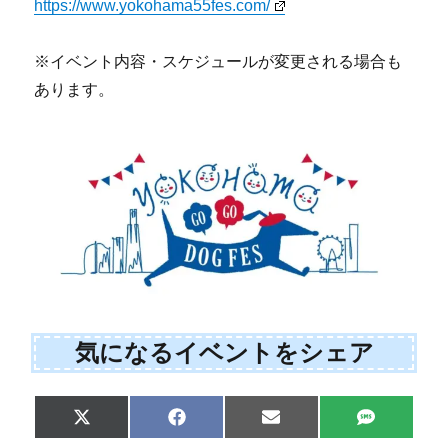
https://www.yokohama55fes.com/
※イベント内容・スケジュールが変更される場合も
あります。
気になるイベントをシェア
Share
Share
Share
Share
X
F
E
S
on
on
on
on
(
a
m
M