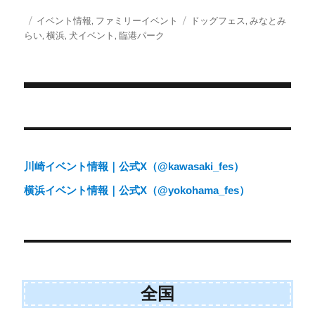
T
c
a
S
w
e
i
投
カ
タ
イベント情報
,
ファミリーイベント
ドッグフェス
,
みなとみ
i
b
l
稿
テ
グ
らい
,
横浜
,
犬イベント
,
臨港パーク
t
o
日:
ゴ
t
o
e
k
リ
r
ー
)
投
稿
ナ
川崎イベント情報｜公式X（@kawasaki_fes）
ビ
横浜イベント情報｜公式X（@yokohama_fes）
ゲ
ー
シ
ョ
全国