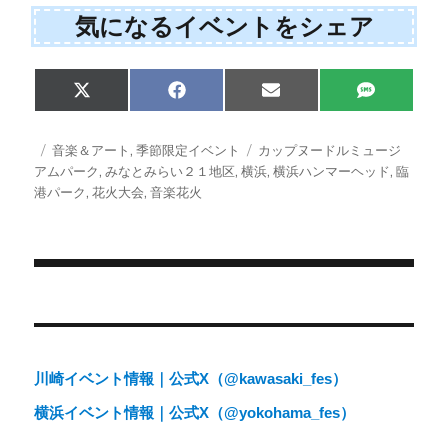
気になるイベントをシェア
Share
Share
Share
Share
X
F
E
S
on
on
on
on
(
a
m
M
T
c
a
S
w
e
i
投
カ
タ
音楽＆アート
,
季節限定イベント
カップヌードルミュージ
i
b
l
稿
テ
グ
アムパーク
,
みなとみらい２１地区
,
横浜
,
横浜ハンマーヘッド
,
臨
t
o
日:
ゴ
港パーク
,
花火大会
,
音楽花火
t
o
e
k
リ
r
ー
)
投
稿
ナ
川崎イベント情報｜公式X（@kawasaki_fes）
ビ
横浜イベント情報｜公式X（@yokohama_fes）
ゲ