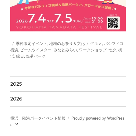
投
カ
タ
季節限定イベント
,
地域のお祭り＆文化
グルメ
,
パシフィコ
稿
テ
グ
横浜
,
ビームツイスター
,
みなとみらい
,
ワークショップ
,
七夕
,
横
日:
ゴ
浜
,
縁日
,
臨港パーク
リ
ー
2025
2026
横浜｜臨港パークイベント情報
Proudly powered by WordPres
s