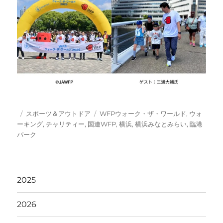
投
カ
タ
スポーツ＆アウトドア
WFPウォーク・ザ・ワールド
,
ウォ
稿
テ
グ
ーキング
,
チャリティー
,
国連WFP
,
横浜
,
横浜みなとみらい
,
臨港
日:
ゴ
パーク
リ
ー
2025
2026