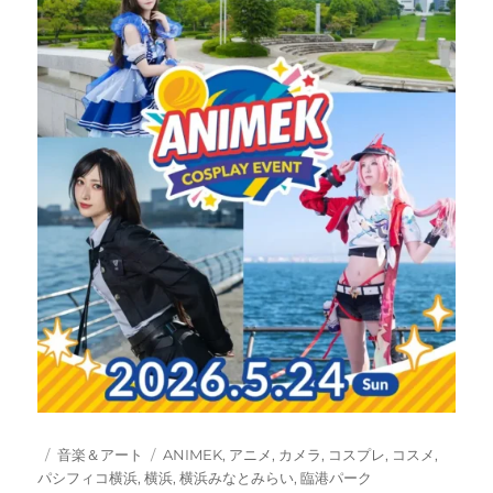
投
カ
タ
音楽＆アート
ANIMEK
,
アニメ
,
カメラ
,
コスプレ
,
コスメ
,
稿
テ
グ
パシフィコ横浜
,
横浜
,
横浜みなとみらい
,
臨港パーク