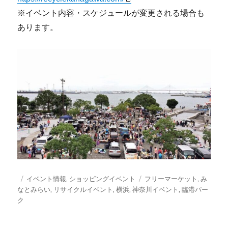
※イベント内容・スケジュールが変更される場合も
あります。
投
カ
タ
イベント情報
,
ショッピングイベント
フリーマーケット
,
み
稿
テ
グ
なとみらい
,
リサイクルイベント
,
横浜
,
神奈川イベント
,
臨港パー
日:
ゴ
ク
リ
ー