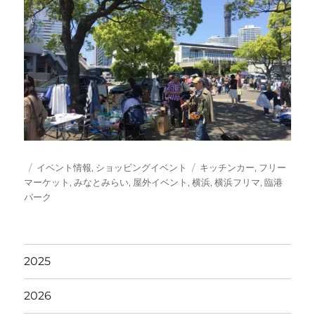
投
カ
タ
イベント情報
,
ショッピングイベント
キッチンカー
,
フリー
稿
テ
グ
マーケット
,
みなとみらい
,
屋外イベント
,
横浜
,
横浜フリマ
,
臨港
日:
ゴ
パーク
リ
ー
2025
2026