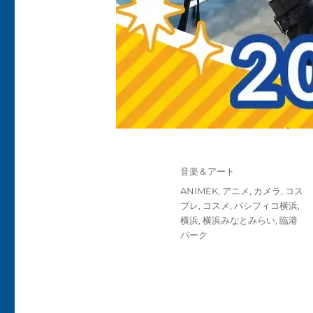
投
カ
音楽＆アート
稿
テ
タ
ANIMEK
,
アニメ
,
カメラ
,
コス
日:
ゴ
グ
プレ
,
コスメ
,
パシフィコ横浜
,
リ
横浜
,
横浜みなとみらい
,
臨港
ー
パーク